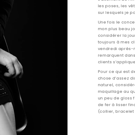
les poses, les vê
sur lesquels je po
Une fois le conce
mon plus beau jou
considérer la jo
toujours à mes cli
vendredi après-mi
remarquent dans 
clients s’appliqu
Pour ce qui est d
chose d’assez di
naturel, considé
maquillage au qu
un peu de gloss f
de fer à lisser fi
(collier, bracelet 