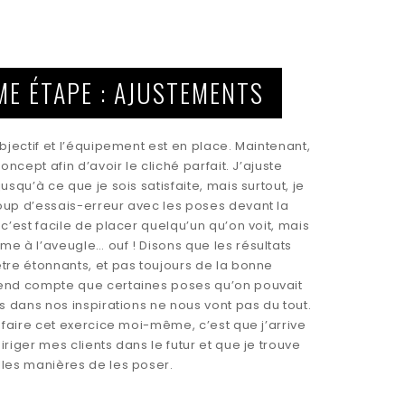
ME ÉTAPE : AJUSTEMENTS
objectif et l’équipement est en place. Maintenant,
concept afin d’avoir le cliché parfait. J’ajuste
usqu’à ce que je sois satisfaite, mais surtout, je
oup d’essais-erreur avec les poses devant la
 c’est facile de placer quelqu’un qu’on voit, mais
e à l’aveugle… ouf ! Disons que les résultats
tre étonnants, et pas toujours de la bonne
end compte que certaines poses qu’on pouvait
es dans nos inspirations ne nous vont pas du tout.
e faire cet exercice moi-même, c’est que j’arrive
iriger mes clients dans le futur et que je trouve
lles manières de les poser.