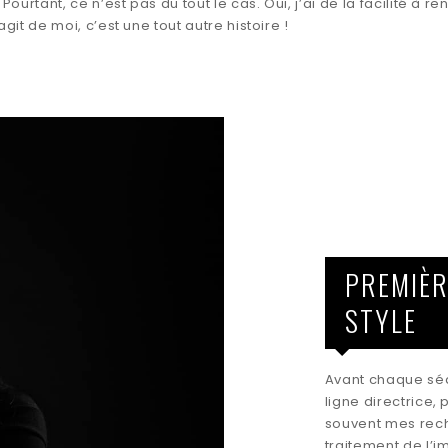
ourtant, ce n’est pas du tout le cas. Oui, j’ai de la facilité à r
agit de moi, c’est une tout autre histoire !
PREMIÈR
STYLE
Avant chaque séa
ligne directrice,
souvent mes reche
traitement de l’i