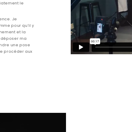
iatement le
mence. Je
amme pour qu’il y
chement et la
e déposer ma
endre une pose
te procéder aux