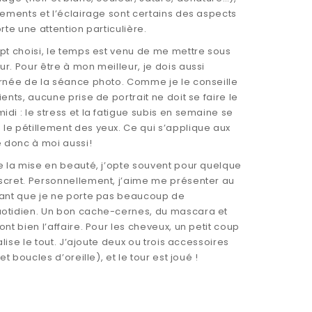
tements et l’éclairage sont certains des aspects
rte une attention particulière.
pt choisi, le temps est venu de me mettre sous
r. Pour être à mon meilleur, je dois aussi
urnée de la séance photo. Comme je le conseille
ents, aucune prise de portrait ne doit se faire le
di : le stress et la fatigue subis en semaine se
le pétillement des yeux. Ce qui s’applique aux
e donc à moi aussi!
e la mise en beauté, j’opte souvent pour quelque
scret. Personnellement, j’aime me présenter au
rant que je ne porte pas beaucoup de
otidien. Un bon cache-cernes, du mascara et
ont bien l’affaire. Pour les cheveux, un petit coup
nalise le tout. J’ajoute deux ou trois accessoires
et boucles d’oreille), et le tour est joué !