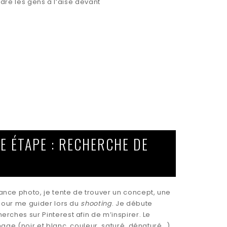
endre les gens à l’aise devant
E ÉTAPE : RECHERCHE DE
nce photo, je tente de trouver un concept, une
 pour me guider lors du
shooting
. Je débute
rches sur Pinterest afin de m’inspirer. Le
mage (noir et blanc, couleur, saturé, dénaturé…),