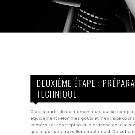
DEUXIÈME ÉTAPE : PRÉPAR
TECHNIQUE
C’est à partir de ce moment que tout se compliq
équipement selon mes goûts et mes inspirations.
caméra sur son trépied et la branche ensuite su
que je puisse y travailler directement. De cette 