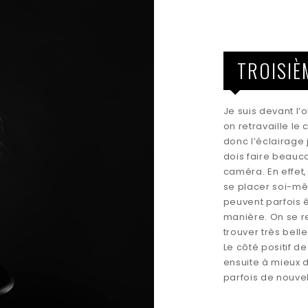
TROISIÈ
Je suis devant l’
on retravaille le 
donc l’éclairage j
dois faire beauc
caméra. En effet,
se placer soi-mêm
peuvent parfois ê
manière. On se r
trouver très bell
Le côté positif d
ensuite à mieux d
parfois de nouve