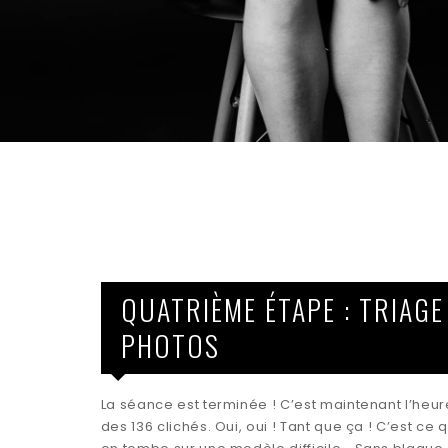
QUATRIÈME ÉTAPE : TRIAGE
PHOTOS
La séance est terminée ! C’est maintenant l’heure 
des 136 clichés. Oui, oui ! Tant que ça ! C’est ce 