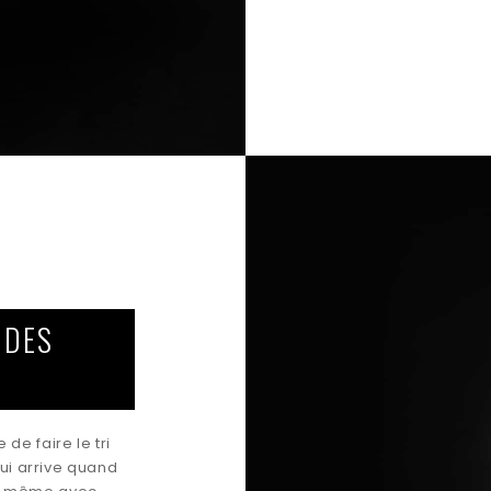
 DES
de faire le tri
qui arrive quand