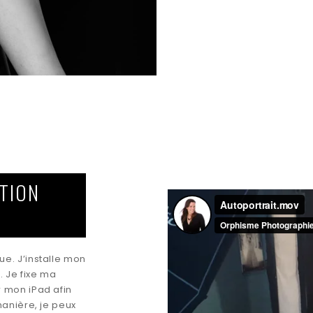
ATION
ue. J’installe mon
 Je fixe ma
r mon iPad afin
manière, je peux